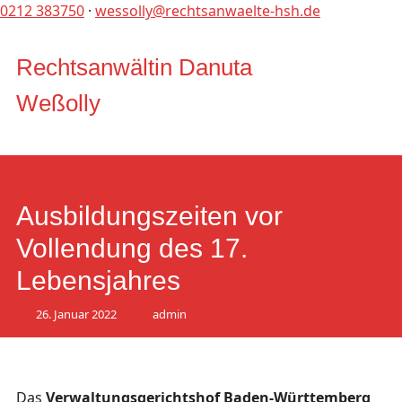
0212 383750
·
wessolly@rechtsanwaelte-hsh.de
Hauptmen
Zum
Rechtsanwältin Danuta
Inhalt
Weßolly
springen
Ausbildungszeiten vor
Vollendung des 17.
Lebensjahres
26. Januar 2022
admin
Das
Verwaltungsgerichtshof Baden-Württemberg