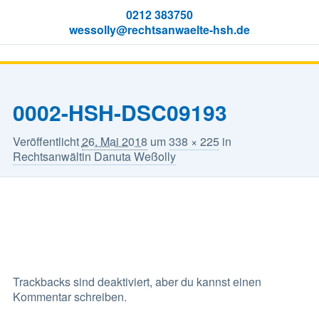
0212 383750
wessolly@rechtsanwaelte-hsh.de
Hauptmenü
Zum
Inhalt
springen
0002-HSH-DSC09193
Veröffentlicht
26. Mai 2018
um
338 × 225
in
Rechtsanwältin Danuta Weßolly
Trackbacks sind deaktiviert, aber du kannst
einen
Kommentar schreiben
.